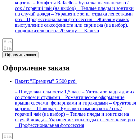
корзина – Конфеты Rafaello – Бутылка шампанского /
сок / горячий чай (на выбор) – Теплые пледы и зонтики
на случай дождя – Украшение зоны отдыха лепестками
роз – Профессиональная фотосессия – Живая музыка:
выступление саксофониста или скрипача (на выбор),
продолжительность: 20 минут – Кальян
Оформить заказ
Оформление заказа
Пакет: "Премиум"
5 500 руб.
– Продолжительность: 1,5 часа – Уютная зона для двоих
со столом и стульями – Романтическое оформление
крыши свечами, фонариками и гирляндами – Фруктовая
корзина – Шоколад – Бутылка шампанского / сок /
горячий чай (на выбор) – Теплые пледы и зонтики на
случай дождя – Украшение зоны отдыха лепестками роз
– Профессиональная фотосессия