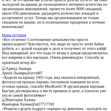
экскурсий на крыши до полноценного интернет-агентства по
организации мероприятий, провести более 8000 свиданий,
около 650 девичников, расширить количество локаций и
ассортимент услуг. Теперь мы организовываем не только
свидания на крыше, но и полноценные праздники и ночные
кинопоказы!
Наша история
«‎Все отлично! Соотношение цена/качество просто
превосходное! Чувствуется, что люди не просто хотят бабки
рубить, а с душой подходят к делу и получают от этого кайф!
Вид шикарный, все что надо от ветра и дождя предусмотрено,
все вовремя и без накладок. Очень рекомендую. Спасибо за
приятный вечер 👍»‎
Арвид Лымарь
@arvid87
«‎Ходили на крышу 1905 года, вид оказался невероятный,
фотосессия прошла хорошо, поснимали наверное во всех
уголках крыши, спасибо MosRoofs! И организация хорошая.
Быстро договорились о месте времени и цене, а платили уже
после самой фотосъёмки»‎
Виктория Хазова
@id27717769
«‎Решили сделать подруге сюрприз на девичник - посидеть на