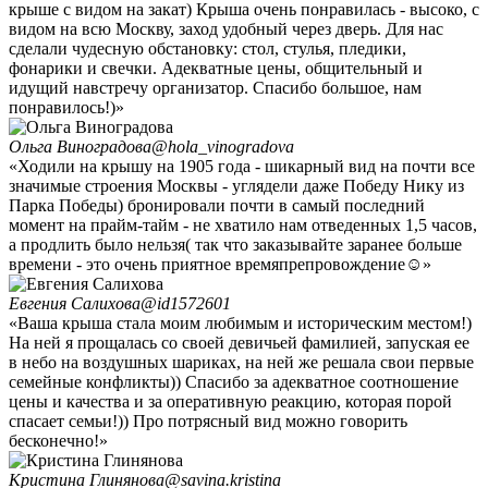
крыше с видом на закат) Крыша очень понравилась - высоко, с
видом на всю Москву, заход удобный через дверь. Для нас
сделали чудесную обстановку: стол, стулья, пледики,
фонарики и свечки. Адекватные цены, общительный и
идущий навстречу организатор. Спасибо большое, нам
понравилось!)»‎
Ольга Виноградова
@hola_vinogradova
«‎Ходили на крышу на 1905 года - шикарный вид на почти все
значимые строения Москвы - углядели даже Победу Нику из
Парка Победы) бронировали почти в самый последний
момент на прайм-тайм - не хватило нам отведенных 1,5 часов,
а продлить было нельзя( так что заказывайте заранее больше
времени - это очень приятное времяпрепровождение☺»‎
Евгения Салихова
@id1572601
«‎Ваша крыша стала моим любимым и историческим местом!)
На ней я прощалась со своей девичьей фамилией, запуская ее
в небо на воздушных шариках, на ней же решала свои первые
семейные конфликты)) Спасибо за адекватное соотношение
цены и качества и за оперативную реакцию, которая порой
спасает семьи!)) Про потрясный вид можно говорить
бесконечно!»‎
Кристина Глинянова
@savina.kristina