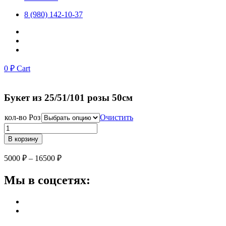
8 (980) 142-10-37
0
₽
Cart
Букет из 25/51/101 розы 50см
кол-во Роз
Очистить
Количество
Букет
В корзину
из
25/51/101
5000
₽
–
16500
₽
розы
50см
Мы в соцсетях: